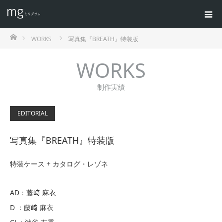
ホーム
WORKS
写真集『BREATH』特装版
WORKS
制作実績
EDITORIAL
写真集『BREATH』特装版
特装ケース + カタログ・レゾネ
AD：藤﨑 麻衣
D ：藤﨑 麻衣