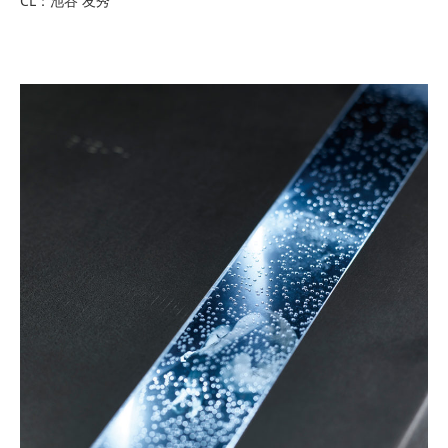
CL：池谷 友秀