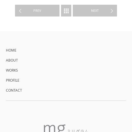
WORKS
PREV
NEXT
HOME
ABOUT
WORKS
PROFILE
CONTACT