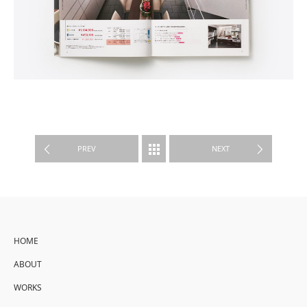
WORKS
PREV
NEXT
HOME
ABOUT
WORKS